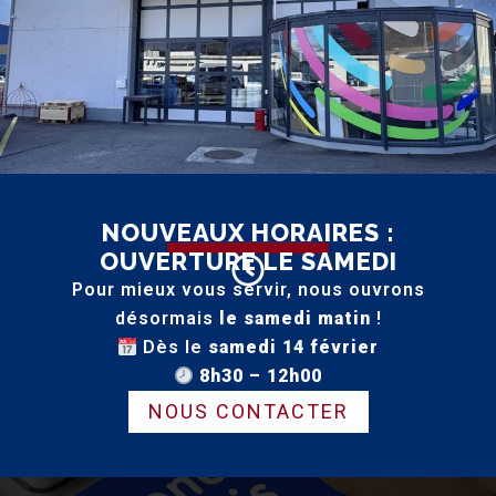
ISOLATION
Chiffrage précis et document complet pour
vos projets d’isolation thermique par
l’extérieur ou autres travaux de performance
énergétique.
PRENDRE RENDEZ-VOUS
NOUVEAUX HORAIRES :
OUVERTURE LE SAMEDI
Pour mieux vous servir, nous ouvrons
désormais
le samedi matin
!
Dès le
samedi 14 février
8h30 – 12h00
NOUS CONTACTER